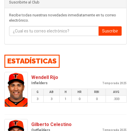
Suscribirte al Club
Recibe todas nuestras novedades inmediatamente en tu correo
electrónico.
Suscribir
ESTADÍSTICAS
Wendell Rijo
Infielders
Temporada 2025
G
AB
H
HR
RBI
AVG
3
3
1
0
0
.333
Gilberto Celestino
Outfielders
Temporada 2025