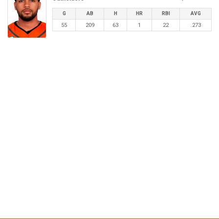
G
AB
H
HR
RBI
AVG
55
209
63
1
22
.273