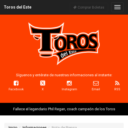
Toros del Este
Naveg
Comprar Boletas
Síguenos y entérate de nuestras informaciones al instante:
Facebook
X
Instagram
Email
RSS
Fallece el legendario Phil Regan, coach campeón de los Toros
Inicio
Informaciones
Nota de Prensa