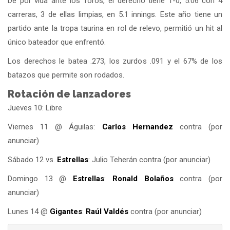
De por vida ante los Toros, el derecho tiene 1-0, 5.06 con 4
carreras, 3 de ellas limpias, en 5.1 innings. Este año tiene un
partido ante la tropa taurina en rol de relevo, permitió un hit al
único bateador que enfrentó.
Los derechos le batea .273, los zurdos .091 y el 67% de los
batazos que permite son rodados.
Rotación de lanzadores
Jueves 10: Libre
Viernes 11 @ Águilas:
Carlos Hernandez
contra (por
anunciar)
Sábado 12 vs.
Estrellas
: Julio Teherán contra (por anunciar)
Domingo 13 @
Estrellas
:
Ronald Bolaños
contra (por
anunciar)
Lunes 14 @
Gigantes
:
Raúl Valdés
contra (por anunciar)