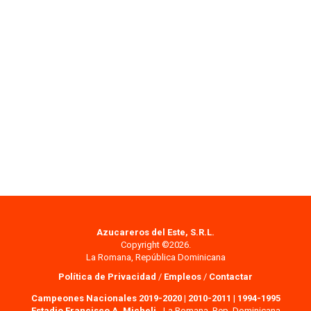
Azucareros del Este, S.R.L.
Copyright ©2026.
La Romana, República Dominicana
Política de Privacidad
/
Empleos
/
Contactar
Campeones Nacionales 2019-2020
|
2010-2011
|
1994-1995
Estadio Francisco A. Micheli
- La Romana, Rep. Dominicana