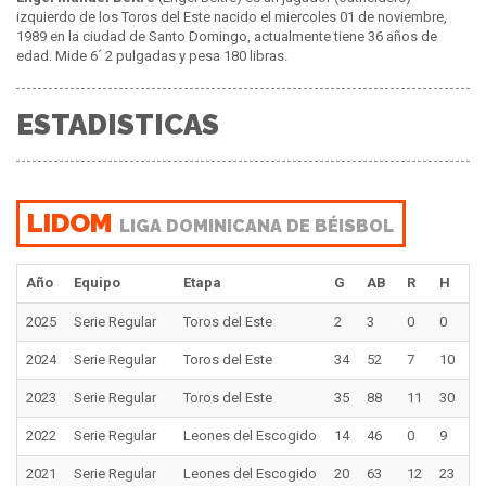
izquierdo de los Toros del Este nacido el miercoles 01 de noviembre,
1989 en la ciudad de Santo Domingo, actualmente tiene 36 años de
edad. Mide 6´ 2 pulgadas y pesa 180 libras.
ESTADISTICAS
LIDOM
LIGA DOMINICANA DE BÉISBOL
Año
Equipo
Etapa
G
AB
R
H
2
2025
Serie Regular
Toros del Este
2
3
0
0
0
2024
Serie Regular
Toros del Este
34
52
7
10
1
2023
Serie Regular
Toros del Este
35
88
11
30
5
2022
Serie Regular
Leones del Escogido
14
46
0
9
1
2021
Serie Regular
Leones del Escogido
20
63
12
23
5