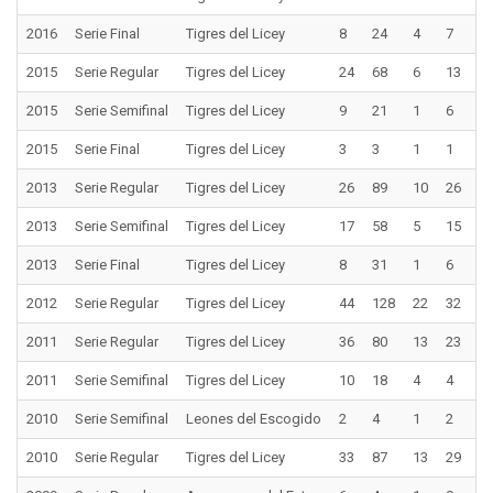
2016
Serie Final
Tigres del Licey
8
24
4
7
1
2015
Serie Regular
Tigres del Licey
24
68
6
13
0
2015
Serie Semifinal
Tigres del Licey
9
21
1
6
2
2015
Serie Final
Tigres del Licey
3
3
1
1
1
2013
Serie Regular
Tigres del Licey
26
89
10
26
4
2013
Serie Semifinal
Tigres del Licey
17
58
5
15
3
2013
Serie Final
Tigres del Licey
8
31
1
6
1
2012
Serie Regular
Tigres del Licey
44
128
22
32
2
2011
Serie Regular
Tigres del Licey
36
80
13
23
4
2011
Serie Semifinal
Tigres del Licey
10
18
4
4
0
2010
Serie Semifinal
Leones del Escogido
2
4
1
2
0
2010
Serie Regular
Tigres del Licey
33
87
13
29
2