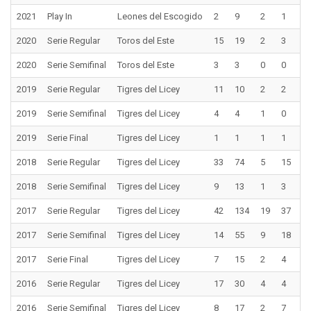
2021
Play In
Leones del Escogido
2
9
2
1
0
2020
Serie Regular
Toros del Este
15
19
2
3
1
2020
Serie Semifinal
Toros del Este
3
3
0
0
0
2019
Serie Regular
Tigres del Licey
11
10
2
2
0
2019
Serie Semifinal
Tigres del Licey
4
4
1
0
0
2019
Serie Final
Tigres del Licey
1
1
1
1
0
2018
Serie Regular
Tigres del Licey
33
74
5
15
2
2018
Serie Semifinal
Tigres del Licey
9
13
1
3
0
2017
Serie Regular
Tigres del Licey
42
134
19
37
3
2017
Serie Semifinal
Tigres del Licey
14
55
9
18
2
2017
Serie Final
Tigres del Licey
7
15
2
4
1
2016
Serie Regular
Tigres del Licey
17
30
4
4
1
2016
Serie Semifinal
Tigres del Licey
8
17
2
7
0