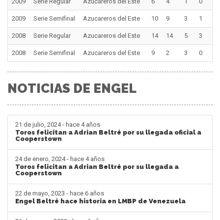
2009
Serie Regular
Azucareros del Este
6
4
1
0
0
2009
Serie Semifinal
Azucareros del Este
10
9
3
1
0
2008
Serie Regular
Azucareros del Este
14
14
5
3
1
2008
Serie Semifinal
Azucareros del Este
9
2
3
0
0
NOTICIAS DE ENGEL
21 de julio, 2024 - hace 4 años
Toros felicitan a Adrian Beltré por su llegada oficial a
Cooperstown
24 de enero, 2024 - hace 4 años
Toros felicitan a Adrian Beltré por su llegada a
Cooperstown
22 de mayo, 2023 - hace 6 años
Engel Beltré hace historia en LMBP de Venezuela