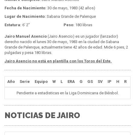
Fecha de Nacimiento:
30 de mayo, 1983 (42 años)
Lugar de Nacimiento:
Sabana Grande de Palenque
Estatura:
6' 2"
Peso:
180 libras
Jairo Manuel Asencio
(Jairo Asencio) es un jugador (lanzador)
derecho nacido el lunes 30 de mayo, 1983 en la ciudad de Sabana
Grande de Palenque, actualmente tiene 42 años de edad. Mide 6 pies, 2
pulgadas y pesa 180 libras.
Jairo Asencio no está en plantilla con los Toros del Este.
Año
Serie
Equipo
W
L
ERA
G
GS
SV
IP
H
R
E
Pendiente a estadisticas en la Liga Dominicana de Béisbol.
NOTICIAS DE JAIRO