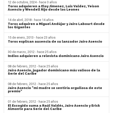
12 de octubre, 2024 - hace 3 años
Toros adquieren a Eloy Jimenez, Luis Valdez, Yeison
Asencio y Wendell Rijo desde los Leones
14 de abril, 2018 - hace 14 años
Toros adquiren a Miguel Andújar y Jairo Labourt desde
los Gigantes
15 de enero, 2013 - hace 23 años
Toros explican ausencia de su lanzador Jairo Asencio
30 de marzo, 2012 - hace 25 años
Indios adquieren a relevista dominicano Jairo Asencio
08 de febrero, 2012 - hace 25 años
Jairo Asencio, jugador dominicano más valioso de la
Serie del Caribe
08 de febrero, 2012 - hace 25 años
Jairo Asencio "mi madre se sentiría orgullosa de este
premio"
01 de febrero, 2012 - hace 25 años
El Escogido suma a Raúl Valdés, Jairo Asencio y Erick
Almonte para Serie del Caribe