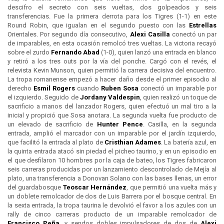
descifro el secreto con seis vueltas, dos golpeados y seis
transferencias. Fue la primera derrota para los Tigres (1-1) en este
Round Robin, que igualan en el segundo puesto con las
Estrellas
Orientales. Por segundo día consecutivo,
Alexi Casilla
conectó un par
de imparables, en esta ocasión remolcó tres vueltas. La victoria recayó
sobre el zurdo
Fernando Abad
(1-0), quien lanzó una entrada en blanco
y retiró a los tres outs por la vía del ponche. Cargó con el revés, el
relevista Kevin Munson, quien permitió la carrera decisiva del encuentro.
La tropa romanense empezó a hacer daño desde el primer episodio al
derecho
Esmil Rogers
cuando
Ruben Sosa
conectó un imparable por
el izquierdo. Seguido de
Jordany Valdespin
, quien realizó un toque de
sacrificio a manos del lanzador Rogers, quien efectuó un mal tiro a la
inicial y propició que Sosa anotara. La segunda vuelta fue producto de
un elevado de sacrificio de
Hunter Pence
. Casilla, en la segunda
entrada, amplió el marcador con un imparable por el jardín izquierdo,
que facilitó la entrada al plato de
Cristhian Adames
. La batería azul, en
la quinta entrada atacó sin piedad el picheo taurino, y en un episodio en
el que desfilaron 10 hombres por la caja de bateo, los Tigres fabricaron
seis carreras producidas por un lanzamiento descontrolado de Mejía al
plato, una transferencia a Donovan Solano con las bases llenas, un error
del guardabosque
Teoscar Hernández
, que permitió una vuelta más y
un doblete remolcador de dos de Luis Barrera por el bosque central. En
la sexta entrada, la tropa taurina le devolvió el favor a los azules con un
rally de cinco carreras producto de un imparable remolcador de
Francisco Peña
, y sendos dobles impulsadores de dos de
Alexi