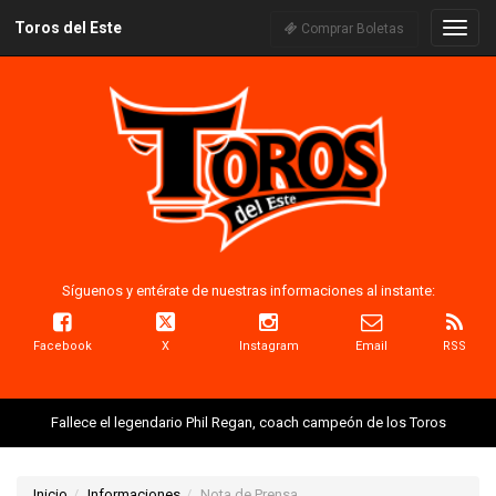
Toros del Este
Naveg
Comprar Boletas
Síguenos y entérate de nuestras informaciones al instante:
Facebook
X
Instagram
Email
RSS
Fallece el legendario Phil Regan, coach campeón de los Toros
Inicio
Informaciones
Nota de Prensa