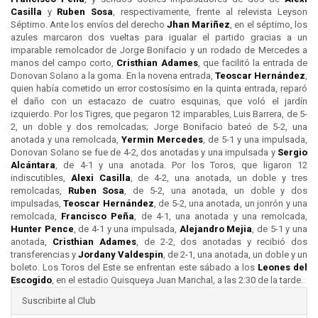
Casilla
y
Ruben Sosa
, respectivamente, frente al relevista Leyson
Séptimo. Ante los envíos del derecho
Jhan Mariñez
, en el séptimo, los
azules marcaron dos vueltas para igualar el partido gracias a un
imparable remolcador de Jorge Bonifacio y un rodado de Mercedes a
manos del campo corto,
Cristhian Adames
, que facilitó la entrada de
Donovan Solano a la goma. En la novena entrada,
Teoscar Hernández
,
quien había cometido un error costosísimo en la quinta entrada, reparó
el daño con un estacazo de cuatro esquinas, que voló el jardín
izquierdo. Por los Tigres, que pegaron 12 imparables, Luis Barrera, de 5-
2, un doble y dos remolcadas; Jorge Bonifacio bateó de 5-2, una
anotada y una remolcada,
Yermin Mercedes
, de 5-1 y una impulsada,
Donovan Solano se fue de 4-2, dos anotadas y una impulsada y
Sergio
Alcántara
, de 4-1 y una anotada. Por los Toros, que ligaron 12
indiscutibles,
Alexi Casilla
, de 4-2, una anotada, un doble y tres
remolcadas,
Ruben Sosa
, de 5-2, una anotada, un doble y dos
impulsadas,
Teoscar Hernández
, de 5-2, una anotada, un jonrón y una
remolcada,
Francisco Peña
, de 4-1, una anotada y una remolcada,
Hunter Pence
, de 4-1 y una impulsada,
Alejandro Mejia
, de 5-1 y una
anotada,
Cristhian Adames
, de 2-2, dos anotadas y recibió dos
transferencias y
Jordany Valdespin
, de 2-1, una anotada, un doble y un
boleto. Los Toros del Este se enfrentan este sábado a los
Leones del
Escogido
, en el estadio Quisqueya Juan Marichal, a las 2:30 de la tarde.
Suscribirte al Club