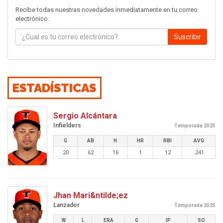
Recibe todas nuestras novedades inmediatamente en tu correo
electrónico.
Suscribir
ESTADÍSTICAS
Sergio Alcántara
Infielders
Temporada 2025
G
AB
H
HR
RBI
AVG
20
62
16
1
12
.241
Jhan Mari&ntilde;ez
Lanzador
Temporada 2025
W
L
ERA
G
IP
SO