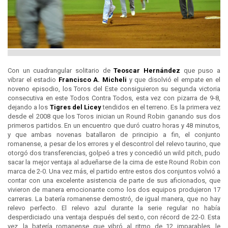
Con un cuadrangular solitario de
Teoscar Hernández
que puso a
vibrar el estadio
Francisco A. Micheli
y que disolvió el empate en el
noveno episodio, los Toros del Este consiguieron su segunda victoria
consecutiva en este Todos Contra Todos, esta vez con pizarra de 9-8,
dejando a los
Tigres del
Licey
tendidos en el terreno. Es la primera vez
desde el 2008 que los Toros inician un Round Robin ganando sus dos
primeros partidos. En un encuentro que duró cuatro horas y 48 minutos,
y que ambas novenas batallaron de principio a fin, el conjunto
romanense, a pesar de los errores y el descontrol del relevo taurino, que
otorgó dos transferencias, golpeó a tres y concedió un wild pitch, pudo
sacar la mejor ventaja al adueñarse de la cima de este Round Robin con
marca de 2-0. Una vez más, el partido entre estos dos conjuntos volvió a
contar con una excelente asistencia de parte de sus aficionados, que
vivieron de manera emocionante como los dos equipos produjeron 17
carreras. La batería romanense demostró, de igual manera, que no hay
relevo perfecto. El relevo azul durante la serie regular no había
desperdiciado una ventaja después del sexto, con récord de 22-0. Esta
vez, la batería romanense que vibró al ritmo de 12 imparables, le