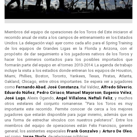
Miembros del equipo de operaciones de los Toros del Este iniciaron el
recorrido anual de visita a los campos de entrenamiento en los Estados
Unidos. La delegación viajó ayer como cada año para el Spring Training
de los equipos de Grandes Ligas en la Florida y Arizona, con el
propósito de dar seguimiento a los jugadores nativos de los Toros y
hacer los primeros contactos para los posibles importados que
formarán parte del equipo en el torneo 2013-2014. La agenda de trabajo
incluye la visita a los estadios donde entrenan los equipos de Houston,
Miami, Phillies, Boston, Toronto, Yankees, Texas, Piratas, Atlanta,
Oakland, Chicago, entre otros importantes. Se espera ver a jugadores
como
Fernando Abad
,
José Constanza
, Ral Valdez,
Alfredo Silverio
,
Eduardo Núñez
,
Pedro Ciriaco
,
Manuel Mayorson
,
Eugenio Vélez
,
José Lugo
, Alexis Ogando,
Angel Villalona
,
Neftali Feliz
, y muchos
otros estelares del conjunto romanense. "Para los Toros es muy
importante este recorrido. Permite conocer de cerca a los mejores
jugadores que estarán disponible para jugar invierno, además que es
una forma de estrechar vínculos con nuestros peloteros". Entre los
miembros del equipo de operaciones están Felix Francisco, gerente
general; los asistentes especiales
Frank Gonzalvo
y
Arturo De Oleo
,
así como
Jorge Sturla
, de relaciones públicas.