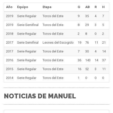
Año
Equipo
Etapa
G
AB
R
H
2
2019
Serie Regular
Toros del Este
9
35
4
7
1
2019
Serie Semifinal
Toros del Este
8
29
3
5
1
2018
Serie Regular
Toros del Este
2
8
0
2
0
2017
Serie Semifinal
Leones del Escogido
19
76
11
21
5
2017
Serie Regular
Toros del Este
7
30
4
14
2
2016
Serie Regular
Toros del Este
36
143
14
37
5
2015
Serie Regular
Toros del Este
16
52
3
11
3
2014
Serie Regular
Toros del Este
1
0
0
0
0
NOTICIAS DE MANUEL