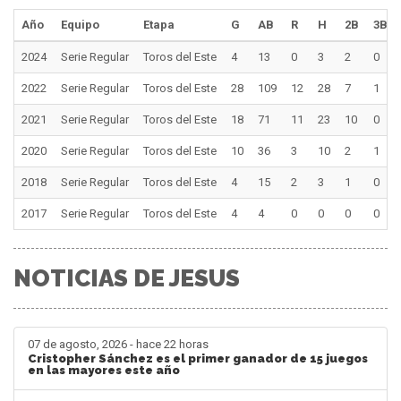
Año
Equipo
Etapa
G
AB
R
H
2B
3B
2024
Serie Regular
Toros del Este
4
13
0
3
2
0
2022
Serie Regular
Toros del Este
28
109
12
28
7
1
2021
Serie Regular
Toros del Este
18
71
11
23
10
0
2020
Serie Regular
Toros del Este
10
36
3
10
2
1
2018
Serie Regular
Toros del Este
4
15
2
3
1
0
2017
Serie Regular
Toros del Este
4
4
0
0
0
0
NOTICIAS DE JESUS
07 de agosto, 2026 - hace 22 horas
Cristopher Sánchez es el primer ganador de 15 juegos
en las mayores este año