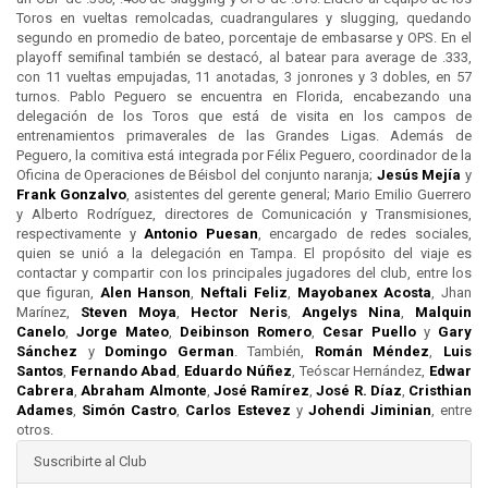
Toros en vueltas remolcadas, cuadrangulares y slugging, quedando
segundo en promedio de bateo, porcentaje de embasarse y OPS. En el
playoff semifinal también se destacó, al batear para average de .333,
con 11 vueltas empujadas, 11 anotadas, 3 jonrones y 3 dobles, en 57
turnos. Pablo Peguero se encuentra en Florida, encabezando una
delegación de los Toros que está de visita en los campos de
entrenamientos primaverales de las Grandes Ligas. Además de
Peguero, la comitiva está integrada por Félix Peguero, coordinador de la
Oficina de Operaciones de Béisbol del conjunto naranja;
Jesús Mejía
y
Frank Gonzalvo
, asistentes del gerente general; Mario Emilio Guerrero
y Alberto Rodríguez, directores de Comunicación y Transmisiones,
respectivamente y
Antonio Puesan
, encargado de redes sociales,
quien se unió a la delegación en Tampa. El propósito del viaje es
contactar y compartir con los principales jugadores del club, entre los
que figuran,
Alen Hanson
,
Neftali Feliz
,
Mayobanex Acosta
, Jhan
Marínez,
Steven Moya
,
Hector Neris
,
Angelys Nina
,
Malquin
Canelo
,
Jorge Mateo
,
Deibinson Romero
,
Cesar Puello
y
Gary
Sánchez
y
Domingo German
. También,
Román Méndez
,
Luis
Santos
,
Fernando Abad
,
Eduardo Núñez
, Teóscar Hernández,
Edwar
Cabrera
,
Abraham Almonte
,
José Ramírez
,
José R. Díaz
,
Cristhian
Adames
,
Simón Castro
,
Carlos Estevez
y
Johendi Jiminian
, entre
otros.
Suscribirte al Club