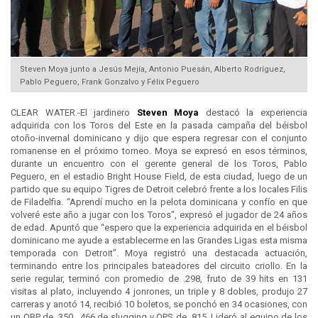
Steven Moya junto a Jesús Mejía, Antonio Puesán, Alberto Rodríguez,
Pablo Peguero, Frank Gonzalvo y Félix Peguero
CLEAR WATER.-El jardinero
Steven Moya
destacó la experiencia
adquirida con los Toros del Este en la pasada campaña del béisbol
otoño-invernal dominicano y dijo que espera regresar con el conjunto
romanense en el próximo torneo. Moya se expresó en esos términos,
durante un encuentro con el gerente general de los Toros, Pablo
Peguero, en el estadio Bright House Field, de esta ciudad, luego de un
partido que su equipo Tigres de Detroit celebró frente a los locales Filis
de Filadelfia. “Aprendí mucho en la pelota dominicana y confío en que
volveré este año a jugar con los Toros”, expresó el jugador de 24 años
de edad. Apuntó que “espero que la experiencia adquirida en el béisbol
dominicano me ayude a establecerme en las Grandes Ligas esta misma
temporada con Detroit”. Moya registró una destacada actuación,
terminando entre los principales bateadores del circuito criollo. En la
serie regular, terminó con promedio de .298, fruto de 39 hits en 131
visitas al plato, incluyendo 4 jonrones, un triple y 8 dobles, produjo 27
carreras y anotó 14, recibió 10 boletos, se ponchó en 34 ocasiones, con
un OBP de .350, .466 de slugging y OPS de .815. Lideró al equipo de los