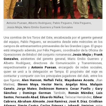
Antonio Puesan, Alberto Rodríguez, Pablo Peguero, Félix Peguero,
Jesús Mejía, Mario Emilio Guerrero y Frank Gonzalvo
Una comitiva de los Toros del Este, encabezada por el gerente general
del equipo, Pablo Peguero, se encuentra desde este miércoles en los
campos de entrenamientos primaverales de las Grandes Ligas. El grupo
está integrado además, por Félix Peguero, coordinador de la Oficina de
Operaciones de Béisbol del conjunto romanense;
Jesús Mejía
y
Frank
Gonzalvo
, asistentes del gerente general; Mario Emilio Guerrero y
Alberto Rodríguez, directores de Comunicación y Transmisiones,
respectivamente y
Antonio Puesan
, encargado de redes sociales,
quien se unió a la delegación en Tampa. El propósito del viaje es
contactar y compartir con los principales jugadores del club, entre los
que figuran,
Alen Hanson
,
Neftali Feliz
,
Mayobanex Acosta
, Jhan
Marínez,
Steven Moya
,
Hector Neris
,
Angelys Nina
,
Malquin
Canelo
,
Jorge Mateo
,
Deibinson Romero
,
Cesar Puello
y
Gary
Sánchez
y
Domingo German
. También,
Román Méndez
,
Luis
Santos
,
Fernando Abad
,
Eduardo Núñez
, Teóscar Hernández,
Edwar
Cabrera
,
Abraham Almonte
,
José Ramírez
,
José R. Díaz
,
Cristhian
Adames
,
Simón Castro
,
Carlos Estevez
y
Johendi Jiminian
, entre