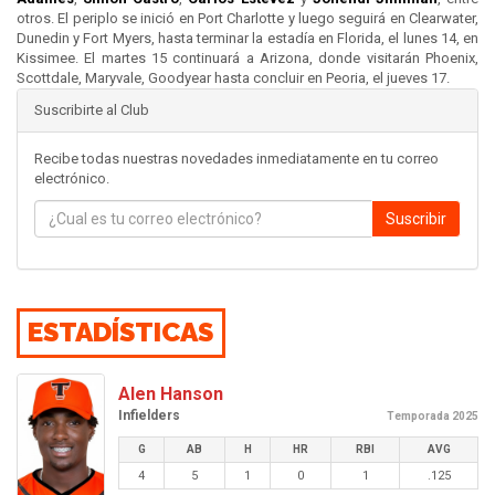
otros. El periplo se inició en Port Charlotte y luego seguirá en Clearwater,
Dunedin y Fort Myers, hasta terminar la estadía en Florida, el lunes 14, en
Kissimee. El martes 15 continuará a Arizona, donde visitarán Phoenix,
Scottdale, Maryvale, Goodyear hasta concluir en Peoria, el jueves 17.
Suscribirte al Club
Recibe todas nuestras novedades inmediatamente en tu correo
electrónico.
Suscribir
ESTADÍSTICAS
Alen Hanson
Infielders
Temporada 2025
G
AB
H
HR
RBI
AVG
4
5
1
0
1
.125