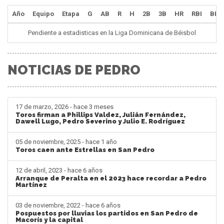
Año
Equipo
Etapa
G
AB
R
H
2B
3B
HR
RBI
BB
Pendiente a estadisticas en la Liga Dominicana de Béisbol
NOTICIAS DE PEDRO
17 de marzo, 2026 - hace 3 meses
Toros firman a Phillips Valdez, Julián Fernández,
Dawell Lugo, Pedro Severino y Julio E. Rodríguez
05 de noviembre, 2025 - hace 1 año
Toros caen ante Estrellas en San Pedro
12 de abril, 2023 - hace 6 años
Arranque de Peralta en el 2023 hace recordar a Pedro
Martínez
03 de noviembre, 2022 - hace 6 años
Pospuestos por lluvias los partidos en San Pedro de
Macorís y la capital