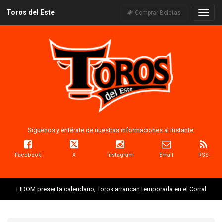
Toros del Este
Naveg
Comprar Boletas
Síguenos y entérate de nuestras informaciones al instante:
Facebook
X
Instagram
Email
RSS
LIDOM presenta calendario; Toros arrancan temporada en el Corral