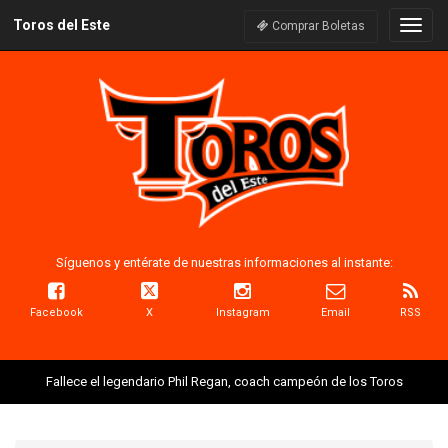
Toros del Este
Naveg
Comprar Boletas
Síguenos y entérate de nuestras informaciones al instante:
Facebook
X
Instagram
Email
RSS
Fallece el legendario Phil Regan, coach campeón de los Toros