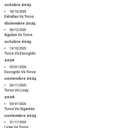
octubre 2025
18/10/2025
Estrellas Vs Toros
diciembre 2025
30/12/2025
Aguilas Vs Toros
octubre 2025
19/10/2025
Toros Vs Escogido
2026
02/01/2026
Escogido Vs Toros
noviembre 2025
24/11/2025
Toros Vs Licey
2026
03/01/2026
Toros Vs Gigantes
noviembre 2025
21/11/2025
Licey Vs Toros