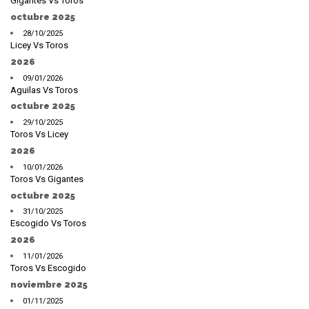
Gigantes Vs Toros
octubre 2025
28/10/2025
Licey Vs Toros
2026
09/01/2026
Aguilas Vs Toros
octubre 2025
29/10/2025
Toros Vs Licey
2026
10/01/2026
Toros Vs Gigantes
octubre 2025
31/10/2025
Escogido Vs Toros
2026
11/01/2026
Toros Vs Escogido
noviembre 2025
01/11/2025