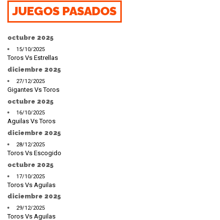
JUEGOS PASADOS
octubre 2025
15/10/2025
Toros Vs Estrellas
diciembre 2025
27/12/2025
Gigantes Vs Toros
octubre 2025
16/10/2025
Aguilas Vs Toros
diciembre 2025
28/12/2025
Toros Vs Escogido
octubre 2025
17/10/2025
Toros Vs Aguilas
diciembre 2025
29/12/2025
Toros Vs Aguilas