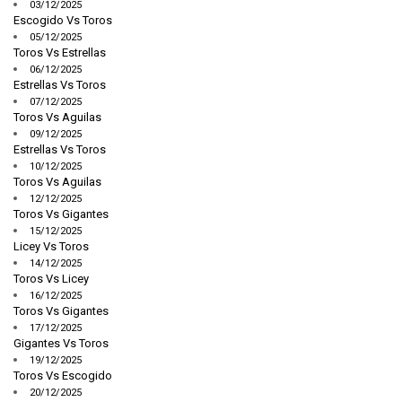
03/12/2025
Escogido Vs Toros
05/12/2025
Toros Vs Estrellas
06/12/2025
Estrellas Vs Toros
07/12/2025
Toros Vs Aguilas
09/12/2025
Estrellas Vs Toros
10/12/2025
Toros Vs Aguilas
12/12/2025
Toros Vs Gigantes
15/12/2025
Licey Vs Toros
14/12/2025
Toros Vs Licey
16/12/2025
Toros Vs Gigantes
17/12/2025
Gigantes Vs Toros
19/12/2025
Toros Vs Escogido
20/12/2025