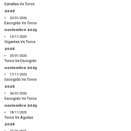
Estrellas Vs Toros
2026
22/01/2026
Escogido Vs Toros
noviembre 2025
13/11/2025
Gigantes Vs Toros
2026
25/01/2026
Toros Vs Escogido
noviembre 2025
17/11/2025
Escogido Vs Toros
2026
26/01/2026
Escogido Vs Toros
noviembre 2025
18/11/2025
Toros Vs Aguilas
2026