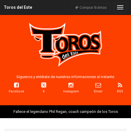
Toros del Este
Naveg
Comprar Boletas
Síguenos y entérate de nuestras informaciones al instante:
Facebook
X
Instagram
Email
RSS
Fallece el legendario Phil Regan, coach campeón de los Toros