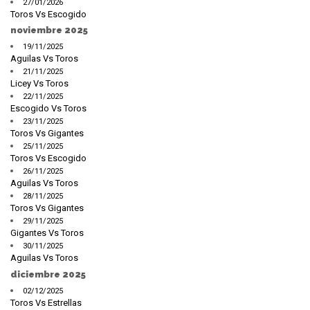
27/01/2026
Toros Vs Escogido
noviembre 2025
19/11/2025
Aguilas Vs Toros
21/11/2025
Licey Vs Toros
22/11/2025
Escogido Vs Toros
23/11/2025
Toros Vs Gigantes
25/11/2025
Toros Vs Escogido
26/11/2025
Aguilas Vs Toros
28/11/2025
Toros Vs Gigantes
29/11/2025
Gigantes Vs Toros
30/11/2025
Aguilas Vs Toros
diciembre 2025
02/12/2025
Toros Vs Estrellas