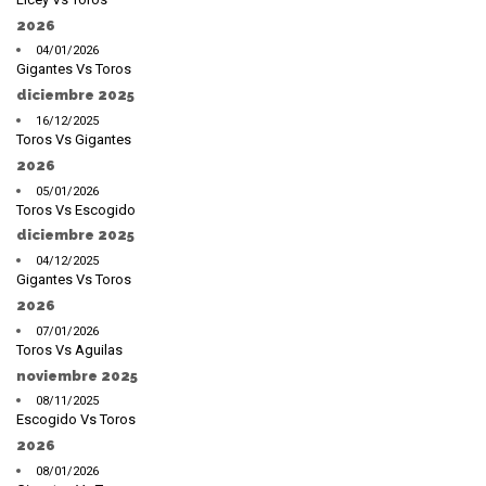
2026
04/01/2026
Gigantes Vs Toros
diciembre 2025
16/12/2025
Toros Vs Gigantes
2026
05/01/2026
Toros Vs Escogido
diciembre 2025
04/12/2025
Gigantes Vs Toros
2026
07/01/2026
Toros Vs Aguilas
noviembre 2025
08/11/2025
Escogido Vs Toros
2026
08/01/2026