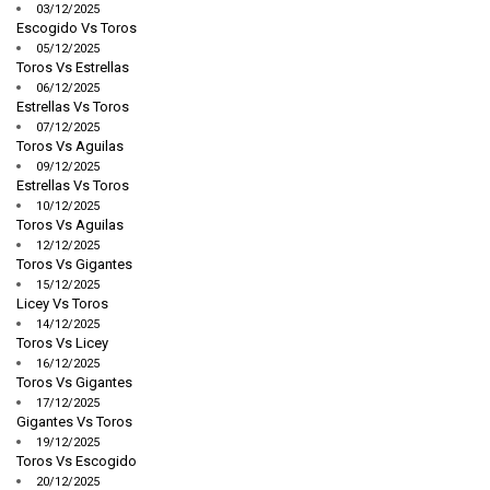
03/12/2025
Escogido Vs Toros
05/12/2025
Toros Vs Estrellas
06/12/2025
Estrellas Vs Toros
07/12/2025
Toros Vs Aguilas
09/12/2025
Estrellas Vs Toros
10/12/2025
Toros Vs Aguilas
12/12/2025
Toros Vs Gigantes
15/12/2025
Licey Vs Toros
14/12/2025
Toros Vs Licey
16/12/2025
Toros Vs Gigantes
17/12/2025
Gigantes Vs Toros
19/12/2025
Toros Vs Escogido
20/12/2025