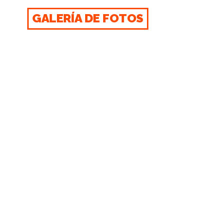
GALERÍA DE FOTOS