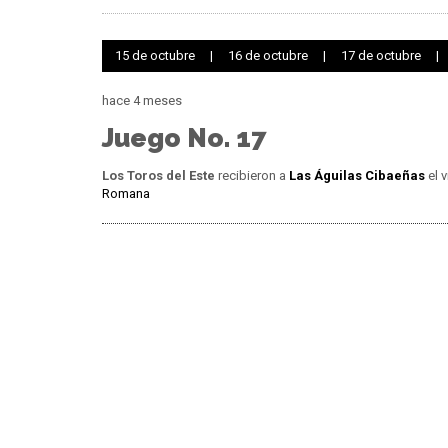
15 de octubre
|
16 de octubre
|
17 de octubre
|
hace 4 meses
Juego No. 17
Los Toros del Este
recibieron a
Las Águilas Cibaeñas
el v
Romana