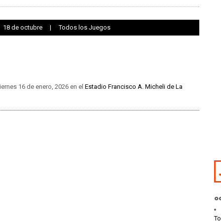
18 de octubre
|
Todos los Juegos
iernes 16 de enero, 2026 en el
Estadio Francisco A. Micheli de La
o
To