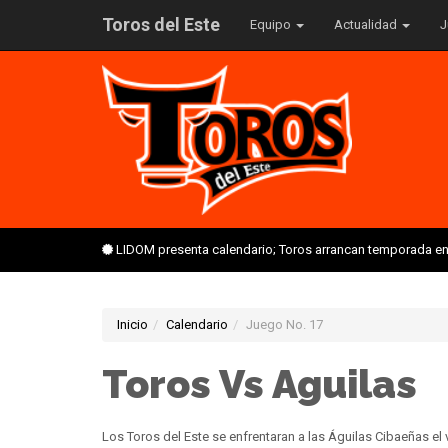
Toros del Este
Equipo
Actualidad
J
LIDOM presenta calendario; Toros arrancan temporada en 
Inicio
Calendario
Juego No. 17
Toros Vs Aguilas
Los Toros del Este se enfrentaran a las Águilas Cibaeñas el 