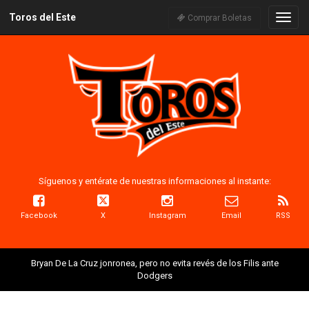
Toros del Este
Naveg
Comprar Boletas
Síguenos y entérate de nuestras informaciones al instante:
Facebook
X
Instagram
Email
RSS
Bryan De La Cruz jonronea, pero no evita revés de los Filis ante
Dodgers