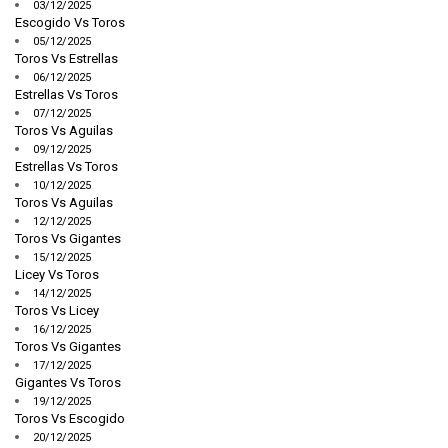
03/12/2025
Escogido Vs Toros
05/12/2025
Toros Vs Estrellas
06/12/2025
Estrellas Vs Toros
07/12/2025
Toros Vs Aguilas
09/12/2025
Estrellas Vs Toros
10/12/2025
Toros Vs Aguilas
12/12/2025
Toros Vs Gigantes
15/12/2025
Licey Vs Toros
14/12/2025
Toros Vs Licey
16/12/2025
Toros Vs Gigantes
17/12/2025
Gigantes Vs Toros
19/12/2025
Toros Vs Escogido
20/12/2025