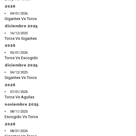
2026
04/01/2026
Gigantes Vs Toros
diciembre 2025
16/12/2025
Toros Vs Gigantes
2026
05/01/2026
Toros Vs Escogido
diciembre 2025
04/12/2025
Gigantes Vs Toros
2026
07/01/2026
Toros Vs Aguilas
noviembre 2025
08/11/2025
Escogido Vs Toros
2026
08/01/2026