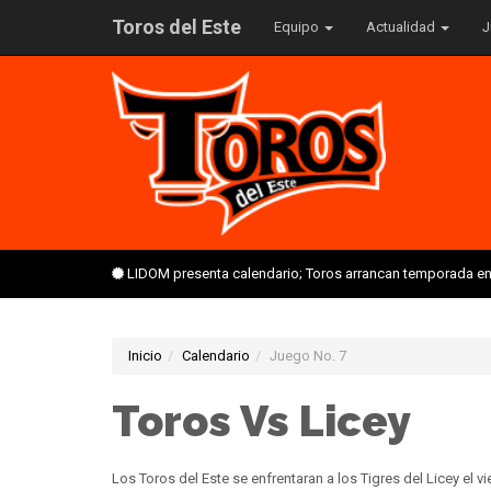
Toros del Este
Equipo
Actualidad
J
LIDOM presenta calendario; Toros arrancan temporada en 
Inicio
Calendario
Juego No. 7
Toros Vs Licey
Los Toros del Este se enfrentaran a los Tigres del Licey el 