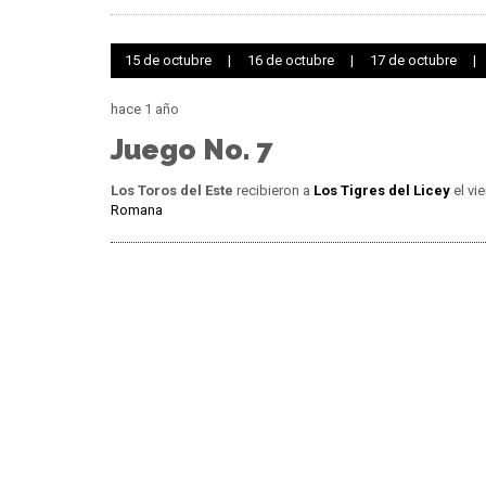
15 de octubre
|
16 de octubre
|
17 de octubre
|
hace 1 año
Juego No. 7
Los Toros del Este
recibieron a
Los Tigres del Licey
el vi
Romana