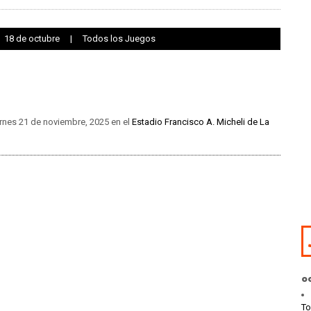
18 de octubre
|
Todos los Juegos
ernes 21 de noviembre, 2025 en el
Estadio Francisco A. Micheli de La
o
To